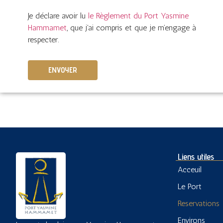
Je déclare avoir lu
le Règlement du Port Yasmine
Hammamet
, que j'ai compris et que je m’engage à
respecter.
Liens utiles
Acceuil
Le Port
Reservations
Environs