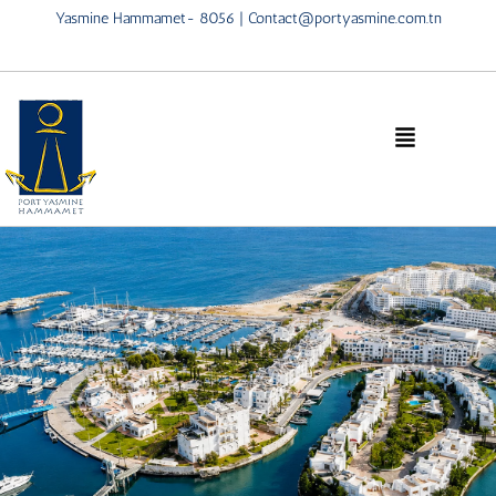
Yasmine Hammamet- 8056 | Contact@portyasmine.com.tn