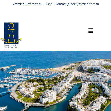
Yasmine Hammamet- 8056 | Contact@portyasmine.com.tn