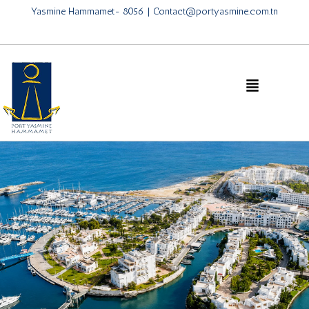
Yasmine Hammamet- 8056 | Contact@portyasmine.com.tn