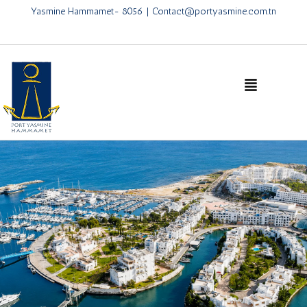
Yasmine Hammamet- 8056 | Contact@portyasmine.com.tn